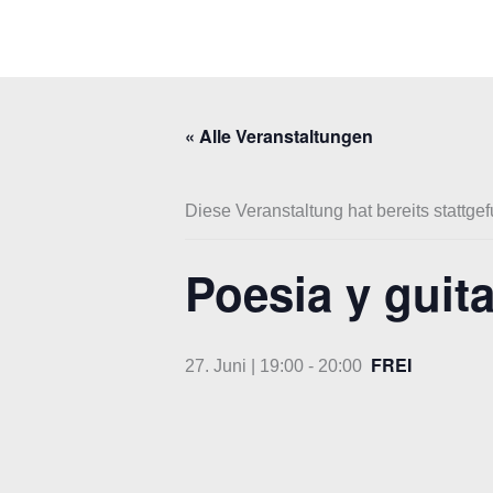
Zum
Inhalt
springen
« Alle Veranstaltungen
Diese Veranstaltung hat bereits stattge
Poesia y guita
FREI
27. Juni | 19:00
-
20:00