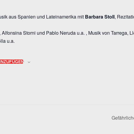
usik aus Spanien und Lateinamerika mit
Barbara Stoll
, Rezitat
 Alfonsina Storni und Pablo Neruda u.a. , Musik von Tarrega, Llo
lla u.a.
INZUFÜGEN
Gefährlich