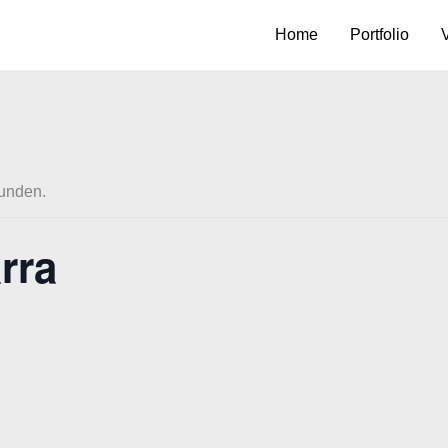
Home
Portfolio
V
funden.
rra