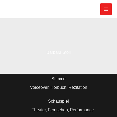
Zum
Inhalt
springen
Barbara Stoll
Stimme
Voiceover, Hörbuch, Rezitation
Schauspiel
Theater, Fernsehen, Performance