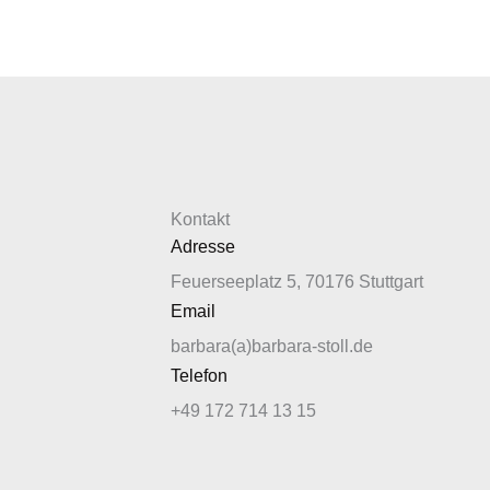
Zum
Inhalt
springen
Kontakt
Adresse
Feuerseeplatz 5, 70176 Stuttgart
Email
barbara(a)barbara-stoll.de
Telefon
+49 172 714 13 15