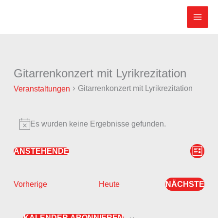
Zum
Inhalt
springen
Gitarrenkonzert mit Lyrikrezitation
Veranstaltungen
Gitarrenkonzert mit Lyrikrezitation
Veranstaltungen
Es wurden keine Ergebnisse gefunden.
Hinweis
Ansicht
Veran
ANSTEHENDE
LISTE
Datum
Navigat
Ansic
wählen.
Navig
Veranstaltungen
NÄCHSTE
Vorherige
Heute
VERANS
KALENDER ABONNIEREN