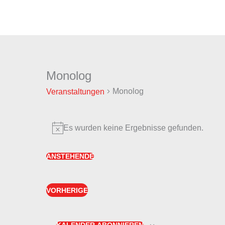
Zum
Inhalt
springen
Monolog
Veranstaltungen
Monolog
Veranstaltungen
Es wurden keine Ergebnisse gefunden.
Hinweis
ANSTEHENDE
Datum
wählen.
VORHERIGE
VERANSTALTUNGEN