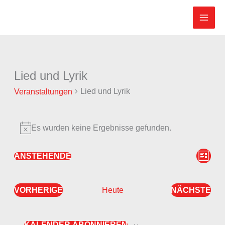
Zum
Inhalt
springen
Lied und Lyrik
Veranstaltungen
Lied und Lyrik
Veranstaltungen
Es wurden keine Ergebnisse gefunden.
Hinweis
Ansicht
Veran
ANSTEHENDE
LISTE
Datum
Navigat
Ansic
wählen.
Navig
VORHERIGE
NÄCHSTE
Heute
VERANSTALTUNGEN
VERANS
KALENDER ABONNIEREN