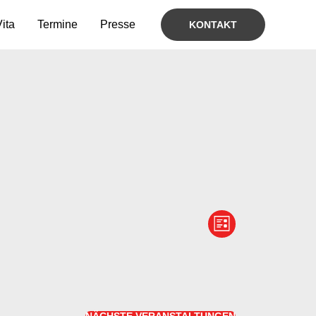
ita
Termine
Presse
KONTAKT
Ansichten-
Veranstaltung
LISTE
Navigation
Ansichten-
Navigation