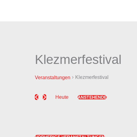
Zum
Inhalt
springen
Klezmerfestival
Veranstaltungen
Klezmerfestival
Veranstaltungen
Heute
ANSTEHENDE
Datum
wählen.